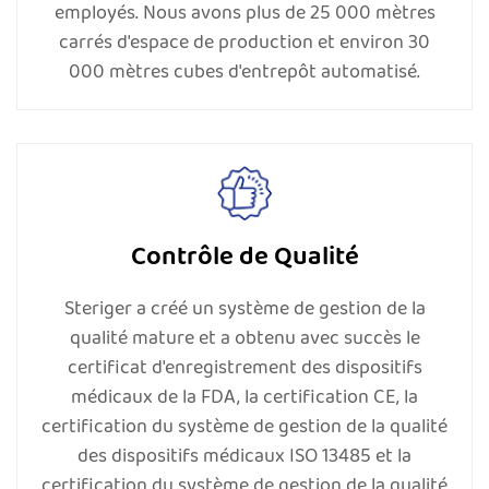
accolades, équipé d'un équipement de test avancé
employés. Nous avons plus de 25 000 mètres
pour nous assurer que les paramètres du produit
carrés d'espace de production et environ 30
000 mètres cubes d'entrepôt automatisé.
répondent aux normes techniques et de qualité
rigoureuses.
Steriger a toujours apprécié et assuré les
responsabilités sociales en organisant des activités
de protection sociale et de développement des
Contrôle de Qualité
employés. Avec la mise en œuvre d'un projet de
production d'énergie solaire et d'autres projets
Steriger a créé un système de gestion de la
d'économie d'énergie, nous visons à construire une
qualité mature et a obtenu avec succès le
usine respectueuse de l'environnement. À ce jour,
certificat d'enregistrement des dispositifs
médicaux de la FDA, la certification CE, la
nous avons obtenu ISO 14001, IS0 45001, BSCI, CSR,
certification du système de gestion de la qualité
Smeta 4P, Higg FEM et d'autres certifications liées à
des dispositifs médicaux ISO 13485 et la
la responsabilité sociale.
certification du système de gestion de la qualité