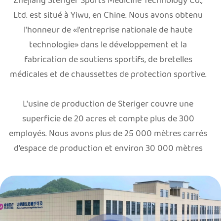
Zhejiang Steriger Sports Medicine Technology Co.,
Ltd. est situé à Yiwu, en Chine. Nous avons obtenu
l'honneur de «l'entreprise nationale de haute
technologie» dans le développement et la
fabrication de soutiens sportifs, de bretelles
médicales et de chaussettes de protection sportive.
L'usine de production de Steriger couvre une
superficie de 20 acres et compte plus de 300
employés. Nous avons plus de 25 000 mètres carrés
d'espace de production et environ 30 000 mètres
cubes d'entrepôt automatisé. Jusqu'à présent, nous
avons plus de 60 machines à tricoter à plat Stoll Flat
d'Allemagne, plus de 200 types différents de
machines à tricoter circulaires et différentes