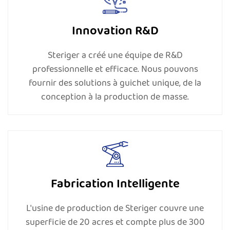
qualité ISO 9001, etc. Nous avons établi un
laboratoire de test de support et d'accès aux
Innovation R&D
accolades, équipé d'un équipement de test avancé
pour nous assurer que les paramètres du produit
Steriger a créé une équipe de R&D
répondent aux normes techniques et de qualité
professionnelle et efficace. Nous pouvons
rigoureuses.
fournir des solutions à guichet unique, de la
conception à la production de masse.
Steriger a établi un système de gestion de la qualité
mature. Nous avons obtenu avec succès un
certificat d'enregistrement des dispositifs médicaux
de la FDA, un certificat CE, un certificat de système
de gestion de la qualité des dispositifs médicaux ISO
Fabrication Intelligente
13485, un certificat de système de gestion de la
qualité ISO 9001, etc. Nous avons établi un
L'usine de production de Steriger couvre une
laboratoire de test de support et d'accès aux
superficie de 20 acres et compte plus de 300