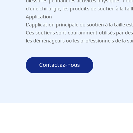
blessures pendant les activités physiques. Po
d'une chirurgie, les produits de soutien à la tai
Application
L'application principale du soutien à la taille e
Ces soutiens sont couramment utilisés par des 
les déménageurs ou les professionnels de la san
supplémentaire au bas du dos, les soutiens à la
En plus des activités liées au travail, le souti
Contactez-nous
la course et le vélo. Ces activités exercent une 
et améliorer les performances. De nombreux at
soutenir les muscles qui peuvent déjà être affa
Le soutien à la taille est également très effic
sciatique ou la scoliose. Pour les personnes att
réduire l'inflammation et soutenir l'alignemen
plus confortable. De plus, ceux qui se remettent
protéger pendant le processus de guérison.
Avantages