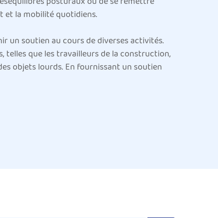
déséquilibres posturaux ou de se remettre
t et la mobilité quotidiens.
nir un soutien au cours de diverses activités.
elles que les travailleurs de la construction,
des objets lourds. En fournissant un soutien
 musculaire pendant ces tâches.
 participent à des sports comme l'haltérophilie,
en à la taille idéal pour prévenir les blessures
entive pour éviter la surexertion ou pour
ques telles que les hernies disques, la
 peut fournir un soulagement indispensable,
s comme s'asseoir, se tenir debout ou marcher
le pour stabiliser leur colonne vertébrale et le