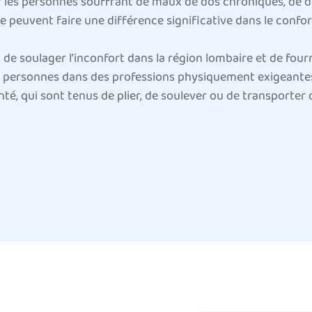
ur les personnes souffrant de maux de dos chroniques, de 
lle peuvent faire une différence significative dans le confor
st de soulager l'inconfort dans la région lombaire et de four
personnes dans des professions physiquement exigeantes, t
té, qui sont tenus de plier, de soulever ou de transporter 
 taille aident à réduire le risque de blessure et de tension
en à la taille est également bénéfique pour les personnes qui
pression significative sur le bas du dos, ce qui rend un souti
hlètes utilisent des supports de taille comme mesure prév
iblis par les blessures précédentes.
ace pour les personnes souffrant de conditions de dos chroni
eintes de ces conditions, une attelle de soutien à la taille
t de la colonne vertébrale, faisant des tâches quotidienne
 d'une chirurgie du dos peuvent utiliser un soutien à la tail