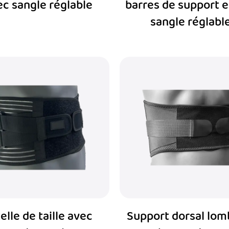
ec sangle réglable
barres de support e
caces pour soulager les douleurs au bas du dos, améliorer la
sangle réglabl
isirs, combinée à leur capacité à fournir un soulagement et
et leur bien-être global.
elle de taille avec
Support dorsal lom