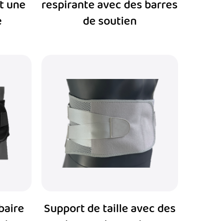
t une
respirante avec des barres
 posture et prévenir les blessures. Leur
e
de soutien
 un confort ciblés, en fait un bon choix pour
baire
Support de taille avec des