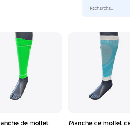
ute intensité comme CrossFit, les athlètes ont mis une pre
cher les crampes musculaires et les souches causées par
squ'ils poussent le corps à ses limites.
hangements de direction rapide et des mouvements de hau
let sous forme de manches ou de gardes aident les athlète
n d'Achille, leur permettant de se concentrer sur leurs p
es du mollet jouent un rôle vital dans le maintien de la sta
endant les longues randonnées ou les montées difficiles, r
t au-delà de la simple prévention des blessures. Il y a pl
anche de mollet
Manche de mollet d
ollet et des vêtements de compression est leur capacité à