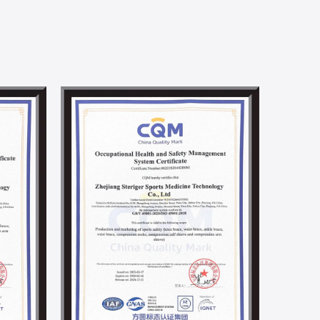
lle et efficace. Nous pouvons fournir des solutions à
on de masse. Pendant ce temps, nous avons créé un centre de
les avantages académiques inégalés de DHU dans la
x, nous nous engageons à promouvoir l'innovation des
s l'industrie des supports et des accolades.
nsabilités sociales en organisant des activités de protection
 la mise en œuvre d'un projet de production d'énergie
e, nous visons à construire une usine respectueuse de
SO 14001, IS0 45001, BSCI, CSR, Smeta 4P, Higg FEM et
ociale.