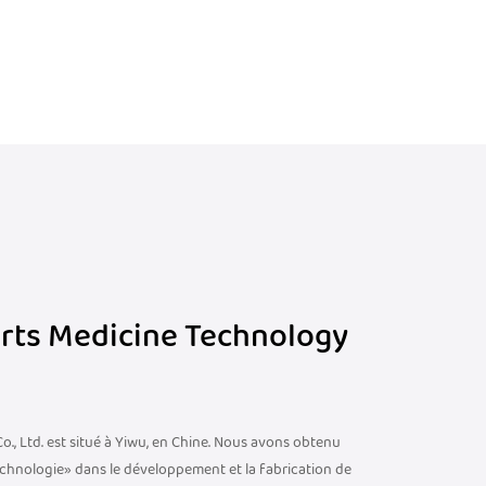
mpétition sans temps d'arrêt prolongé en
s à faible impact comme le yoga à une
ètes dans divers domaines, améliorant les
ger leurs muscles, améliorer leurs
tball ou que vous souteniez des poids, le
a circulation, la réduction de la fatigue
ant le risque de blessures liées aux mollets.
 le manchon du mollet est un investissement
orts Medicine Technology
., Ltd. est situé à Yiwu, en Chine. Nous avons obtenu
echnologie» dans le développement et la fabrication de