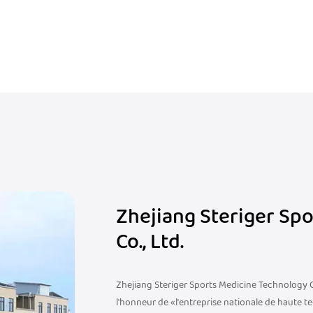
érer plus rapidement et reprendre l'entraînement ou la co
ure.
uvent être utilisés dans une gamme d'activités, des sport
 la puissance. Cela en fait un incontournable pour les athl
s les niveaux.
r les athlètes et les individus actifs qui souhaitent proté
s couliez, que vous faisiez du vélo, que vous jouiez au foo
essentiels. Avec des avantages tels que l'amélioration de l
de les athlètes à se comporter à leur apogée tout en minimis
 muscles de mollet pendant une activité physique intense,
Zhejiang Steriger Sp
Co., Ltd.
Zhejiang Steriger Sports Medicine Technology Co
l'honneur de «l'entreprise nationale de haute t