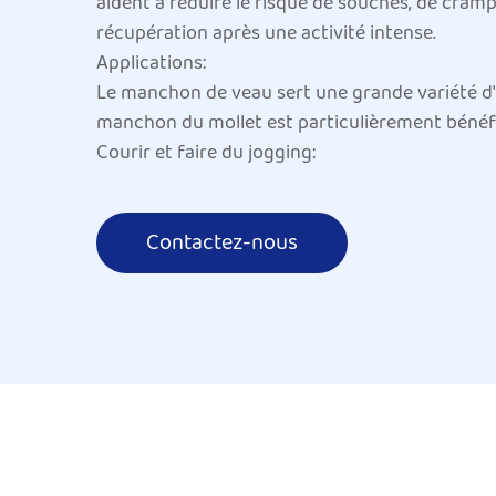
aident à réduire le risque de souches, de cramp
récupération après une activité intense.
Applications:
Le manchon de veau sert une grande variété d'o
manchon du mollet est particulièrement bénéf
Courir et faire du jogging:
Pour les coureurs à longue distance et les jog
provoquer une fatigue musculaire, des crampe
Contactez-nous
circulation sanguine, en réduisant le risque d
Vélo:
Les cyclistes subissent une pression constante 
l'entraînement à haute intensité. Le manchon du
supplémentaire pendant le cyclisme, ce qui en f
Football et football:
Dans des sports de contact comme le football e
tels que le sprint, les coups de pied et le pi
également à stabiliser les muscles, améliorant 