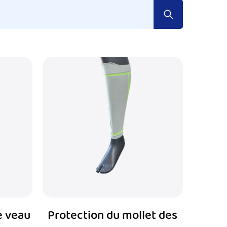
ssion immense sur leurs jambes, y compris leurs
 un levage lourd et des mouvements soudains.
te intensité qui mettent beaucoup de pression
s à prévenir les blessures comme les
erformances.
bilité et de l'équilibre. Le port de manches de
éduisant la fatigue et le risque de tension ou
usieurs avantages clés pour incorporer les
e veau
Protection du mollet des
 améliorer le flux sanguin vers les muscles.