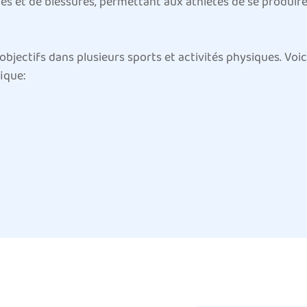
es et de blessures, permettant aux athlètes de se produire 
bjectifs dans plusieurs sports et activités physiques. Voi
ique:
geurs, les muscles des mollets sont soumis à un stress con
s ou même des souches. Les manches de mollet ou les vêt
e blessures et en fournissant un soutien aux muscles du mol
sur leurs muscles du mollet pendant le pédalage, en partic
 mollet aide à réduire les douleurs musculaires, à prévenir 
ait un équipement essentiel pour les cyclistes récréatifs e
t le football, le risque de blessures aux mollets est accru
vot. Le manchon du mollet empêche non seulement les blessu
les performances globales sur le terrain.