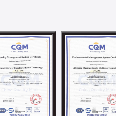
Steriger a créé une équipe de R&D professionne
guichet unique, de la conception à la producti
R&D conjoint avec l'Université Donghua. Avec 
technologie textile et la science des matériau
produits et le développement technologique dan
Steriger a toujours apprécié et assuré les respo
sociale et de développement des employés. Avec
solaire et d'autres projets d'économie d'énergi
l'environnement. À ce jour, nous avons obtenu I
d'autres certifications liées à la responsabilité s