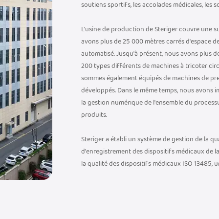
soutiens sportifs, les accolades médicales, les 
L'usine de production de Steriger couvre une s
avons plus de 25 000 mètres carrés d'espace d
automatisé. Jusqu'à présent, nous avons plus de 
200 types différents de machines à tricoter cir
sommes également équipés de machines de pre
développés. Dans le même temps, nous avons im
la gestion numérique de l'ensemble du processus,
produits.
Steriger a établi un système de gestion de la q
d'enregistrement des dispositifs médicaux de la 
la qualité des dispositifs médicaux ISO 13485, un
Nous avons établi un laboratoire de test de su
test avancé pour nous assurer que les paramèt
qualité rigoureuses.