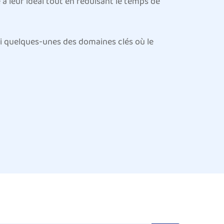
à leur idéal tout en réduisant le temps de
ci quelques-unes des domaines clés où le
stant. Le mouvement répétitif de la course peut
ements de compression aident à améliorer la
let pendant une activité prolongée.
ulier pendant les longs trajets ou
la surexertion et à assurer une stabilité
t professionnels.
 en raison de mouvements rapides et explosifs
res des souches soudaines, mais contribue