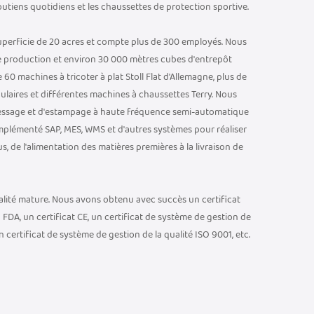
soutiens quotidiens et les chaussettes de protection sportive.
uperficie de 20 acres et compte plus de 300 employés. Nous
e production et environ 30 000 mètres cubes d'entrepôt
60 machines à tricoter à plat Stoll Flat d'Allemagne, plus de
culaires et différentes machines à chaussettes Terry. Nous
ssage et d'estampage à haute fréquence semi-automatique
plémenté SAP, MES, WMS et d'autres systèmes pour réaliser
 de l'alimentation des matières premières à la livraison de
ualité mature. Nous avons obtenu avec succès un certificat
FDA, un certificat CE, un certificat de système de gestion de
 certificat de système de gestion de la qualité ISO 9001, etc.
pport et d'accès aux accolades, équipé d'un équipement de
res du produit répondent aux normes techniques et de