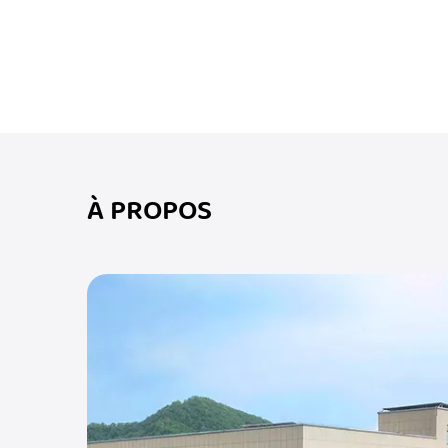
raideur musculaire, les athlètes peuvent récup
raison d'une douleur musculaire ou d'une bless
Versatilité:
Les manchons de mollet sont polyvalents et pe
formation à haute intensité comme le sprint ou
performances et prévention des blessures à tou
Le manchon de veau est un produit essentiel pou
performances et prévenir les blessures. Que vou
À PROPOS
manchon de veau offre un soutien et un confort 
musculaire et la récupération plus rapide, il ai
Pour tous ceux qui cherchent à protéger leurs
judicieux.